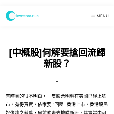
Skip
MENU
to
main
學
投
content
資
俱
樂
[中概股]何解要搶回流歸
部
新股？
有時真的很不明白，一隻股票明明在美國已經上咗
市，有得買賣，依家要 “回歸” 香港上市，香港股民
好像趨之若鶩，早前仲走去搶購新股，其實當中可