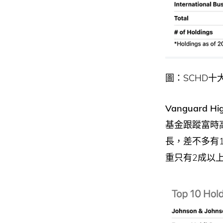
圖：SCHD十
Vanguard Hig
基金跟蹤富時
長，差不多有
重只有2成以