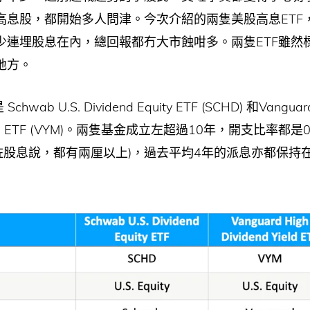
高息股，都開始多人問津。今次介紹的兩隻美股高息ETF
少連埋股息在內，總回報都冇大市蝕咁多。兩隻ETF雖然
地方。
hwab U.S. Dividend Equity ETF (SCHD) 和Vanguar
Yield ETF (VYM)。兩隻基金成立左超過10年，開支比率都是
扣咗股息說，都有兩厘以上)，過去平均4年的派息亦都保持