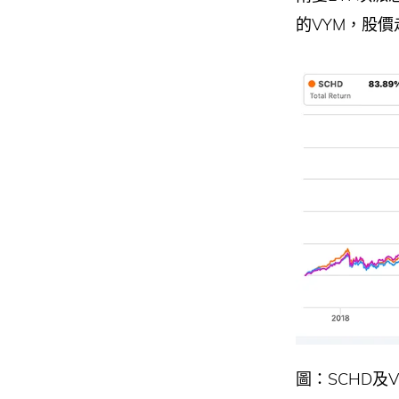
的VYM，股價
圖：SCHD及