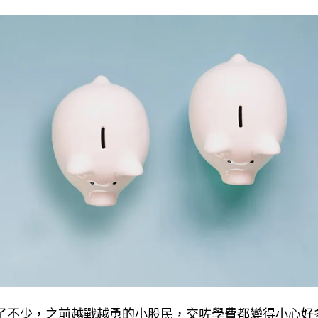
了不少，之前越戰越勇的小股民，交咗學費都變得小心好