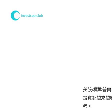
Skip
Skip
to
to
primary
main
學
投
navigation
content
資
俱
樂
部
美股(標準普
投資都越來越
考。