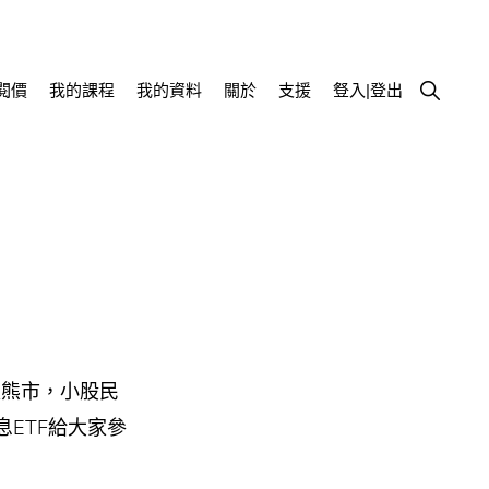
Show
閱價
我的課程
我的資料
關於
支援
豋入|登出
Search
入熊市，小股民
ETF給大家參