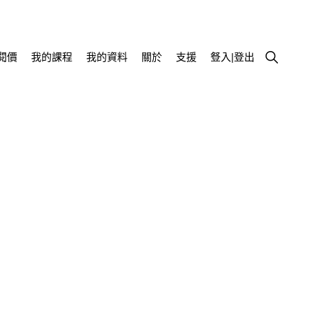
Show
閱價
我的課程
我的資料
關於
支援
豋入|登出
Search