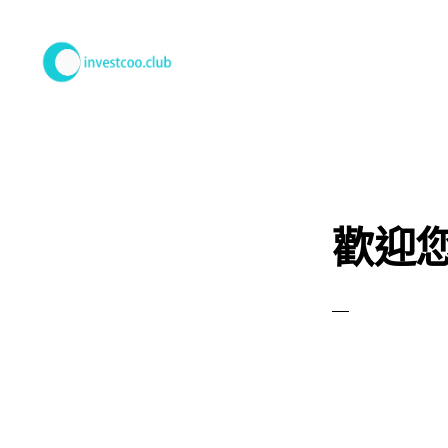
Skip
Skip
to
to
primary
main
學
投
navigation
content
資
俱
樂
部
歡迎