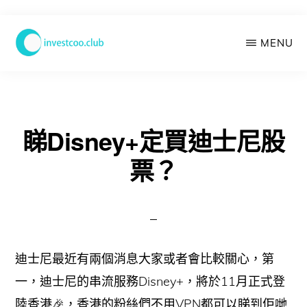
Skip
MENU
to
main
學
投
content
資
俱
樂
睇Disney+定買迪士尼股
部
票？
迪士尼最近有兩個消息大家或者會比較關心，第
一，迪士尼的串流服務Disney+，將於11月正式登
陸香港🎉，香港的粉絲們不用VPN都可以睇到佢哋