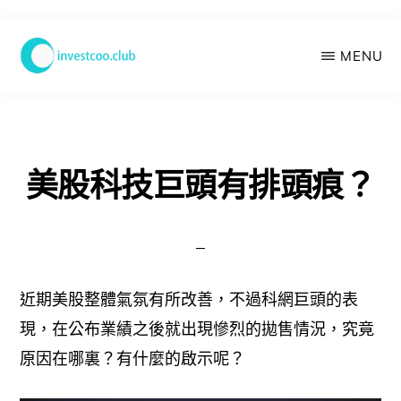
Skip
MENU
to
main
學
投
content
資
俱
樂
美股科技巨頭有排頭痕？
部
近期美股整體氣氛有所改善，不過科網巨頭的表
現，在公布業績之後就出現慘烈的拋售情況，究竟
原因在哪裏？有什麼的啟示呢？