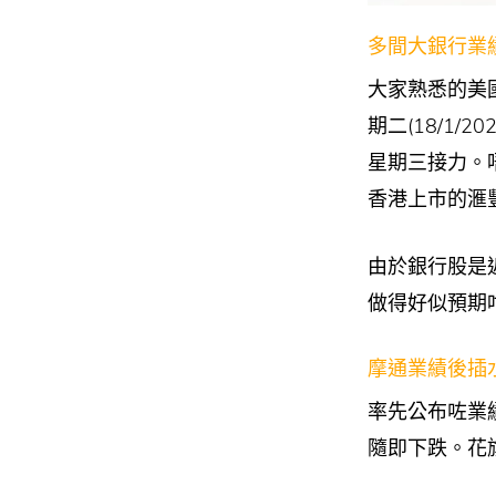
多間大銀行業
大家熟悉的美國
期二(18/1/
星期三接力。
香港上市的滙
由於銀行股是
做得好似預期
摩通業績後插
率先公布咗業
隨即下跌。花旗