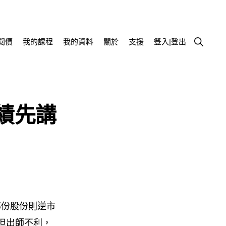
Show
閱價
我的課程
我的資料
關於
支援
豋入|登出
Search
績先講
部份股份則逆市
但出師不利，