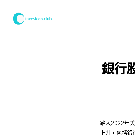
Skip
Skip
to
to
primary
main
學
投
navigation
content
資
俱
樂
部
銀行
踏入2022
上升，包括銀