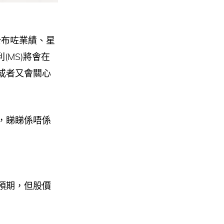
號公布咗業績、星
利(MS)將會在
或者又會關心
，睇睇係唔係
預期，但股價