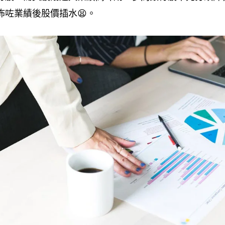
佈咗業績後股價插水😫。