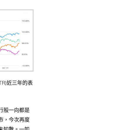
0TR)近三年的表
行股一向都是
市，今次再度
未知數。一如