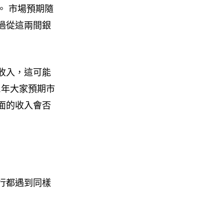
。 市場預期隨
過從這兩間銀
收入，這可能
2年大家預期市
面的收入會否
行都遇到同樣