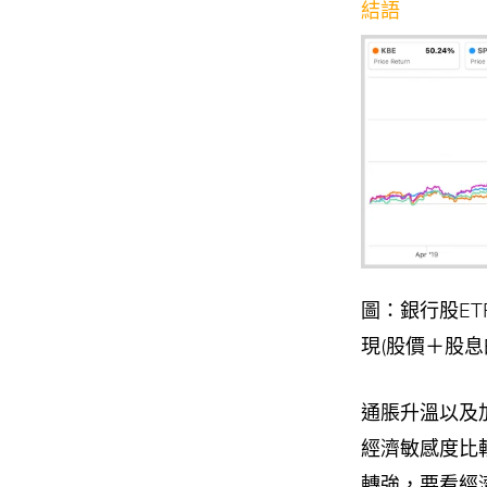
結語
圖：銀行股ETF
現(股價＋股息
通脹升溫以及
經濟敏感度比
轉強，要看經