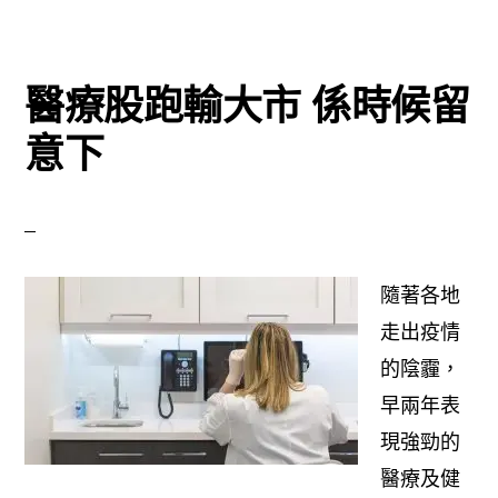
運
行
醫療股跑輸大市 係時候留
意下
隨著各地
走出疫情
的陰霾，
早兩年表
現強勁的
醫療及健