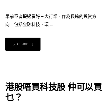
早前筆者提過看好三大行業，作為長遠的投資方
向，包括金融科技、環 …
ABOUT
[READ MORE...]
金
融
科
技
股：
PAYPAL
做
埋
證
券
經
港股唔買科技股 仲可以買
紀？
乜？