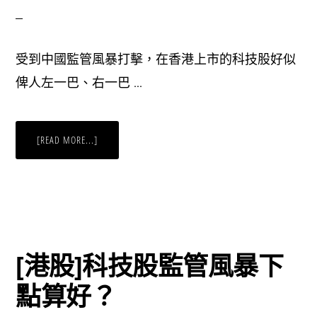
受到中國監管風暴打擊，在香港上市的科技股好似
俾人左一巴、右一巴 …
ABOUT
[READ MORE...]
港
股
唔
買
科
技
股
仲
可
以
買
[港股]科技股監管風暴下
乜？
點算好？