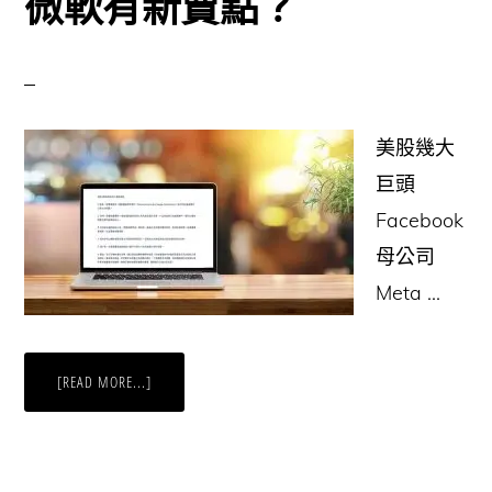
微軟有新賣點？
及
影
響
美股幾大
巨頭
Facebook
母公司
Meta …
ABOUT
[READ MORE...]
微
軟
有
新
賣
點？