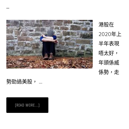
事
項)
港股在
2020年上
半年表現
唔太好，
年頭係威
係勢，走
勢勁過美股， …
ABOUT
[READ MORE...]
投
資
港
股
難
有