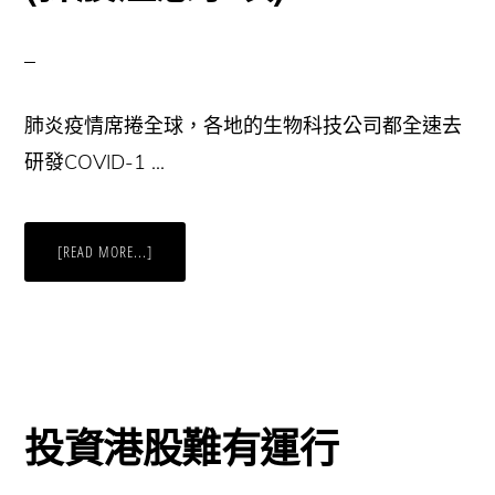
肺炎疫情席捲全球，各地的生物科技公司都全速去
研發COVID-1 …
ABOUT
[READ MORE...]
3
隻
升
到
傻
的
生
物
科
技
股
投資港股難有運行
(揀
股
注
意