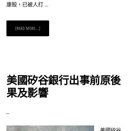
康股，已被人打 …
ABOUT
[READ MORE...]
醫
療
股
跑
輸
大
市
係
時
候
留
美國矽谷銀行出事前原後
意
下
果及影響
美國矽谷