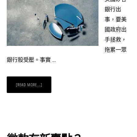
銀行出
事，要美
國政府出
手拯救，
拖累一眾
銀行股受壓。事實 …
ABOUT
[READ MORE...]
美
國
矽
谷
銀
行
出
事
前
原
後
果