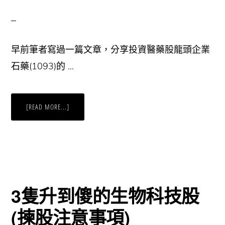
早前筆者寫過一篇文章，分享投資醫藥股龍頭企業
石藥(1093)的 …
ABOUT
[READ MORE...]
[港
股]
科
技
股
監
管
風
暴
下
點
3隻升到傻的生物科技股
算
好？
(揀股注意事項)