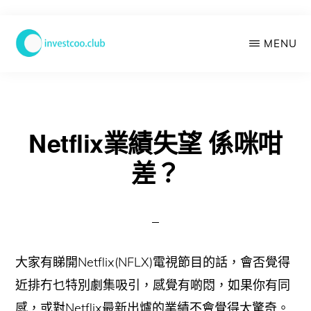
Skip
MENU
to
main
學
投
content
資
俱
樂
Netflix業績失望 係咪咁
部
差？
大家有睇開Netflix(NFLX)電視節目的話，會否覺得
近排冇乜特別劇集吸引，感覺有啲悶，如果你有同
感，或對Netflix最新出爐的業績不會覺得太驚奇。